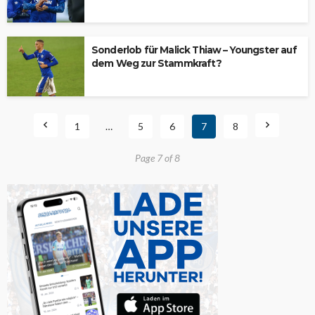
Sonderlob für Malick Thiaw – Youngster auf
dem Weg zur Stammkraft?
1
…
5
6
7
8
Page 7 of 8