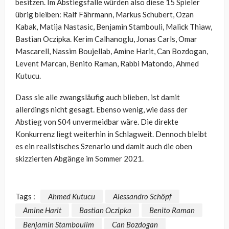
besitzen. Im Abstiegsfalle würden also diese 15 Spieler
übrig bleiben: Ralf Fährmann, Markus Schubert, Ozan
Kabak, Matija Nastasic, Benjamin Stambouli, Malick Thiaw,
Bastian Oczipka. Kerim Calhanoglu, Jonas Carls, Omar
Mascarell, Nassim Boujellab, Amine Harit, Can Bozdogan,
Levent Marcan, Benito Raman, Rabbi Matondo, Ahmed
Kutucu.
Dass sie alle zwangsläufig auch blieben, ist damit
allerdings nicht gesagt. Ebenso wenig, wie dass der
Abstieg von S04 unvermeidbar wäre. Die direkte
Konkurrenz liegt weiterhin in Schlagweit. Dennoch bleibt
es ein realistisches Szenario und damit auch die oben
skizzierten Abgänge im Sommer 2021.
Tags :
Ahmed Kutucu
Alessandro Schöpf
Amine Harit
Bastian Oczipka
Benito Raman
Benjamin Stamboulim
Can Bozdogan