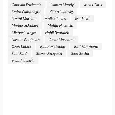
Goncalo Paciencia
Hamza Mendyl
Jonas Carls
Kerim Calhanoglu
Kilian Ludewig
Levent Marcan
Malick Thiaw
Mark Uth
Markus Schubert
Matija Nastasic
Michael Langer
Nabil Bentaleb
Nassim Boujellab
Omar Mascarell
Ozan Kabak
Rabbi Matondo
Ralf Fährmann
Salif Sané
Steven Skrzybski
Suat Serdar
Vedad Ibisevic