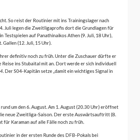
ht. So reist der Routinier mit ins Trainingslager nach
14. Juli legen die Zweitligaprofis dort die Grundlagen für
n Testspielen auf Panathinaikos Athen (9. Juli, 18 Uhr),
Gallen (12. Juli, 15 Uhr).
 definitiv noch zu früh. Unter die Zuschauer dürfte er
 Reise ins Stubaital mit an. Dort werde er sich individuell
24
. Der S04-Kapitän setze „damit ein wichtiges Signal in
 rund um den 6. August. Am 1. August (20.30 Uhr) eröffnet
e neue Zweitliga-Saison. Der erste Auswärtsauftritt (8.
t für Karaman auf alle Fälle noch zu früh.
outinier in der ersten Runde des DFB-Pokals bei