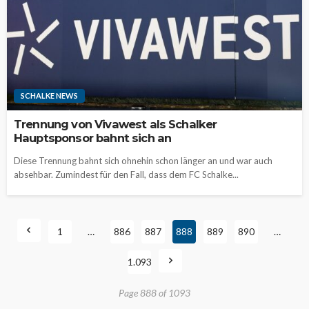
SCHALKE NEWS
Trennung von Vivawest als Schalker
Hauptsponsor bahnt sich an
Diese Trennung bahnt sich ohnehin schon länger an und war auch
absehbar. Zumindest für den Fall, dass dem FC Schalke...
1
…
886
887
888
889
890
…
1.093
Page 888 of 1093