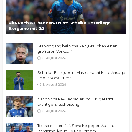
Alu-Pech & Chancen-Frust: Schalke unterliegt
Bergamo mit 0:3
Star-Abgang bei Schalke? „Brauchen einen
größeren Verkauf“
8. August 2026
Schalke-Fans jubeln: Muslic macht klare Ansage
an die Konkurrenz
8. August 2026
Nach Schalke-Degradierung: Grüger trifft
wichtige Entscheidung
8. August 2026
Testspiel: Hier läuft Schalke gegen Atalanta
Bergamo live im TV und Stream