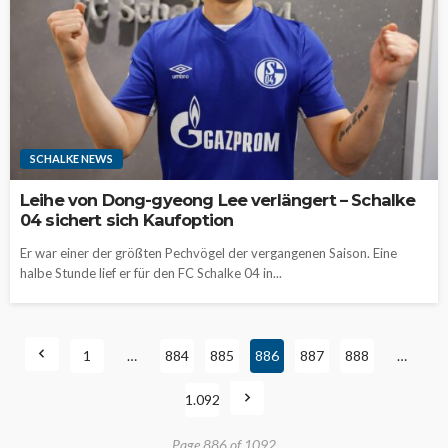
SCHALKE NEWS
Leihe von Dong-gyeong Lee verlängert – Schalke
04 sichert sich Kaufoption
Er war einer der größten Pechvögel der vergangenen Saison. Eine
halbe Stunde lief er für den FC Schalke 04 in...
1
…
884
885
886
887
888
…
1.092
Page 886 of 1092