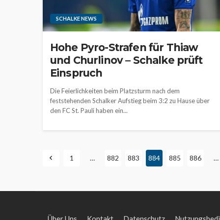
SCHALKE NEWS
Hohe Pyro-Strafen für Thiaw
und Churlinov – Schalke prüft
Einspruch
Die Feierlichkeiten beim Platzsturm nach dem
feststehenden Schalker Aufstieg beim 3:2 zu Hause über
den FC St. Pauli haben ein...
1
…
882
883
884
885
886
…
Über Uns
Kontakt
Datenschutz
Nutzungsbed