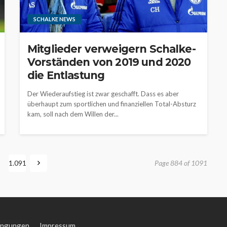
SCHALKE NEWS
Mitglieder verweigern Schalke-
Vorständen von 2019 und 2020
die Entlastung
Der Wiederaufstieg ist zwar geschafft. Dass es aber
überhaupt zum sportlichen und finanziellen Total-Absturz
kam, soll nach dem Willen der...
1.091
Page 884 of 1091
ingungen
Impressum