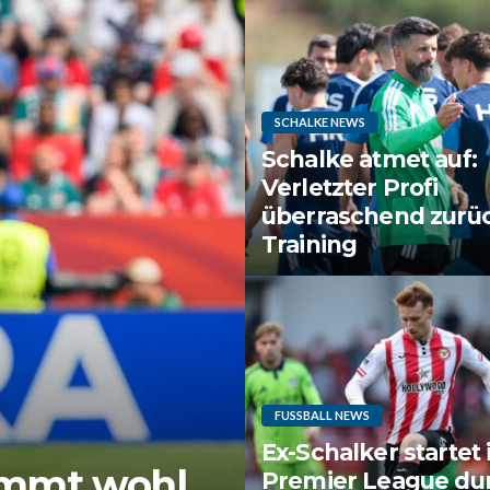
SCHALKE NEWS
Schalke atmet auf:
Verletzter Profi
überraschend zurü
Training
FUSSBALL NEWS
Ex-Schalker startet 
ommt wohl
Premier League du