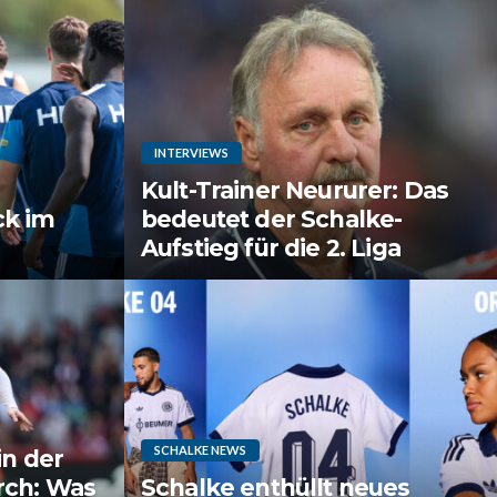
INTERVIEWS
Kult-Trainer Neururer: Das
ck im
bedeutet der Schalke-
Aufstieg für die 2. Liga
SCHALKE NEWS
in der
rch: Was
Schalke enthüllt neues