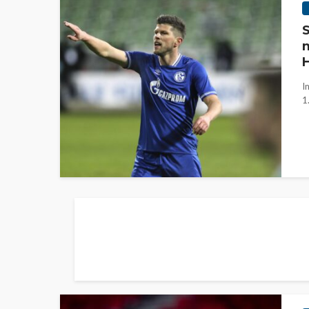
S
m
H
I
1