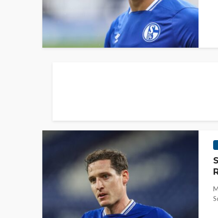
S
R
M
S