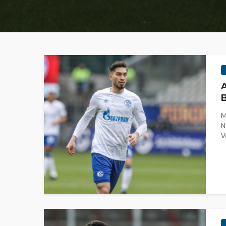
A
B
M
N
V