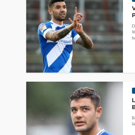
V
P
D
W
h
L
B
B
l