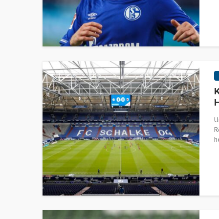
K
H
U
R
h