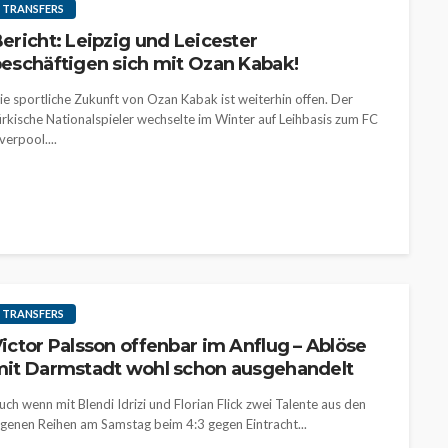
TRANSFERS
ericht: Leipzig und Leicester
eschäftigen sich mit Ozan Kabak!
ie sportliche Zukunft von Ozan Kabak ist weiterhin offen. Der
ürkische Nationalspieler wechselte im Winter auf Leihbasis zum FC
iverpool....
TRANSFERS
ictor Palsson offenbar im Anflug – Ablöse
it Darmstadt wohl schon ausgehandelt
uch wenn mit Blendi Idrizi und Florian Flick zwei Talente aus den
igenen Reihen am Samstag beim 4:3 gegen Eintracht...