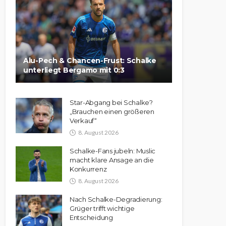
Alu-Pech & Chancen-Frust: Schalke
unterliegt Bergamo mit 0:3
Star-Abgang bei Schalke?
„Brauchen einen größeren
Verkauf“
8. August 2026
Schalke-Fans jubeln: Muslic
macht klare Ansage an die
Konkurrenz
8. August 2026
Nach Schalke-Degradierung:
Grüger trifft wichtige
Entscheidung