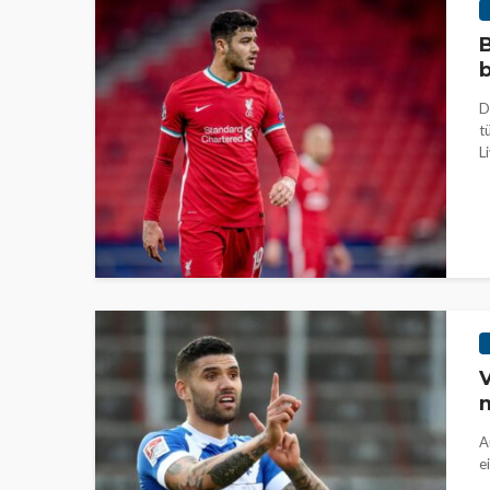
B
b
D
t
L
V
m
A
e