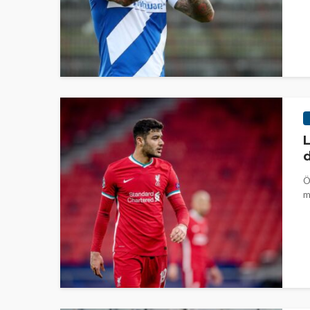
L
d
Ö
m