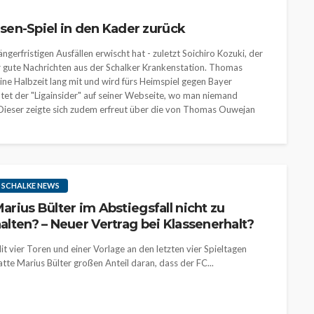
en-Spiel in den Kader zurück
gerfristigen Ausfällen erwischt hat - zuletzt Soichiro Kozuki, der
er gute Nachrichten aus der Schalker Krankenstation. Thomas
ne Halbzeit lang mit und wird fürs Heimspiel gegen Bayer
htet der "Ligainsider" auf seiner Webseite, wo man niemand
. Dieser zeigte sich zudem erfreut über die von Thomas Ouwejan
SCHALKE NEWS
arius Bülter im Abstiegsfall nicht zu
alten? – Neuer Vertrag bei Klassenerhalt?
it vier Toren und einer Vorlage an den letzten vier Spieltagen
atte Marius Bülter großen Anteil daran, dass der FC...