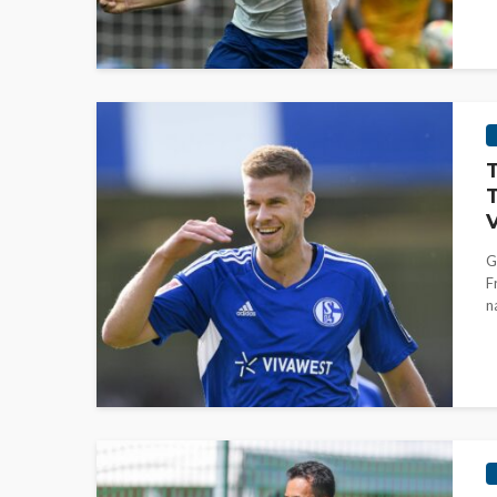
T
T
V
G
F
n