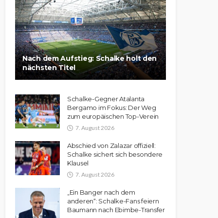
Nach dem Aufstieg: Schalke holt den
nächsten Titel
Schalke-Gegner Atalanta
Bergamo im Fokus: Der Weg
zum europäischen Top-Verein
7. August 2026
Abschied von Zalazar offiziell:
Schalke sichert sich besondere
Klausel
7. August 2026
„Ein Banger nach dem
anderen“: Schalke-Fans feiern
Baumann nach Ebimbe-Transfer