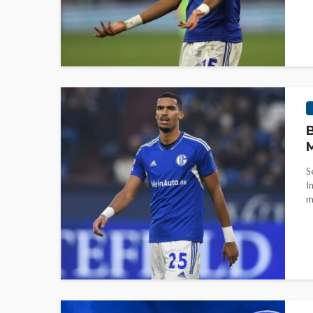
B
M
S
I
m