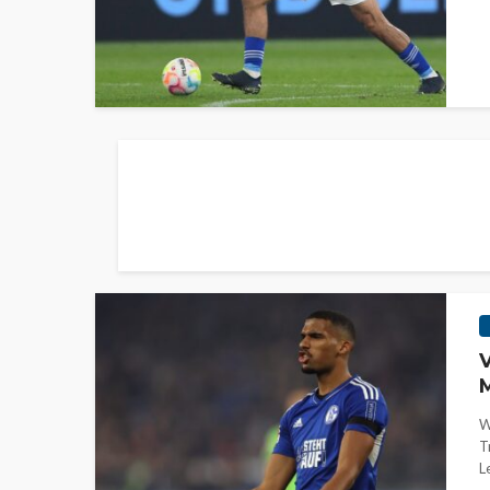
V
M
W
T
L