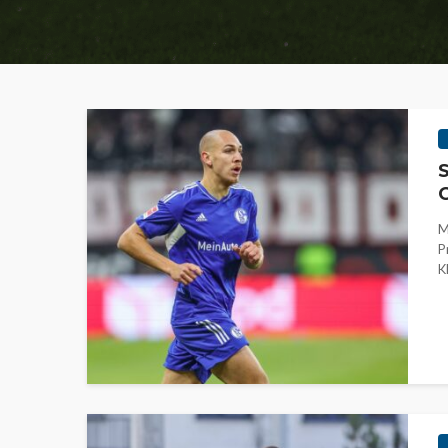
S
M
P
K