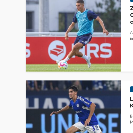
Z
C
A
i
L
K
B
M