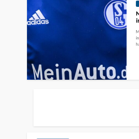
N
i
M
i
ha