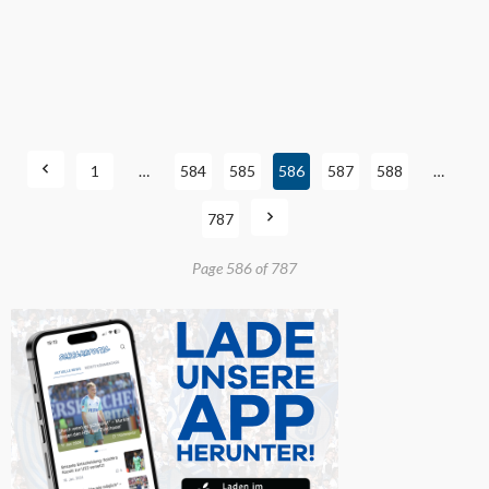
1
…
584
585
586
587
588
…
787
Page 586 of 787