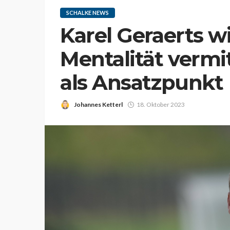
SCHALKE NEWS
Karel Geraerts w
Mentalität vermit
als Ansatzpunkt
Johannes Ketterl
18. Oktober 2023