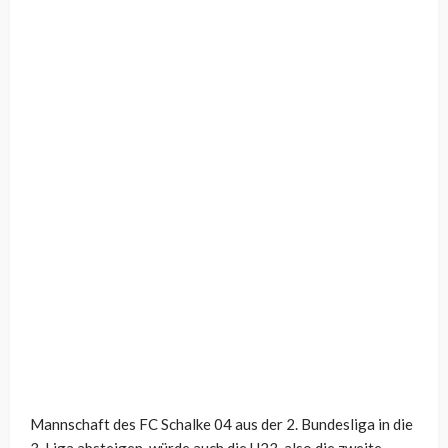
Mannschaft des FC Schalke 04 aus der 2. Bundesliga in die
3. Liga absteigen, würde auch die U23, also die zweite