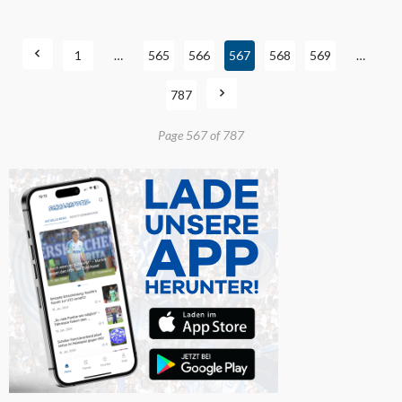
1
…
565
566
567
568
569
…
787
Page 567 of 787