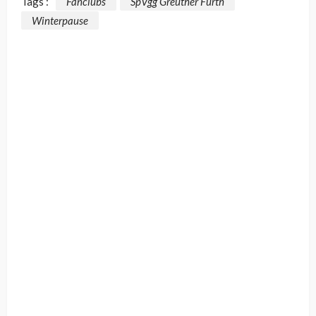
Tags :
Fanclubs
SpVgg Greuther Fürth
Winterpause