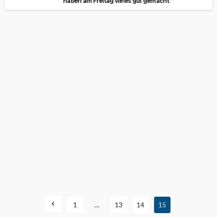
haben am Freitag vieles gut gemacht“
1
…
13
14
15