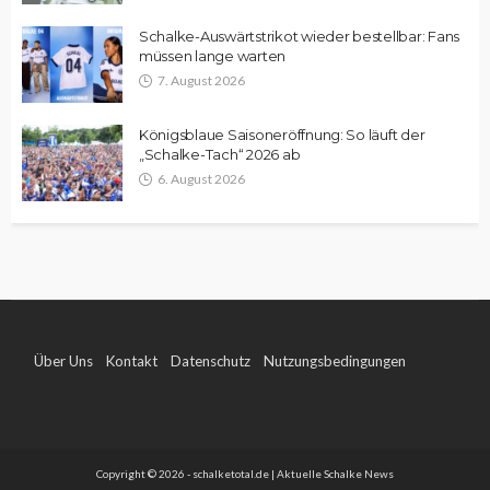
Schalke-Auswärtstrikot wieder bestellbar: Fans
müssen lange warten
7. August 2026
Königsblaue Saisoneröffnung: So läuft der
„Schalke-Tach“ 2026 ab
6. August 2026
Über Uns
Kontakt
Datenschutz
Nutzungsbedingungen
Impressum
Copyright © 2026 - schalketotal.de | Aktuelle Schalke News