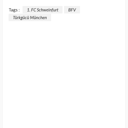
Tags :
1. FC Schweinfurt
BFV
Türkgücü München