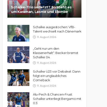
Schalke-Trio verletzt? So steht es
um Karaman, Lasme und Ebimbe
Schalke ausgestochen: VfB-
Talent wechselt nach Dänemark
9. August 2026
„Geht nur um den
Klassenerhalt“: Becker bremst
Schalke 04
9. August 2026
Schalke U23 vor Debakel: Dann
folgt ein unglaubliches
Comeback
9. August 2026
Alu-Pech & Chancen-Frust:
Schalke unterliegt Bergamo mit
0:3