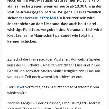
Noch einmal wird Matthias Kreutzer den FC Schalke 04
als Trainer betreuen, wenn es heute ab 13.30 Uhr in der
Veltins-Arena gegen Hertha BSC geht. Dass es ziemlich
sicher
das vorerst letzte Mal
für Kreutzer sein wird,
ändert nichts an dem Umstand, dass auch heute drei
wichtige Punkte zu vergeben sind. Voraussichtlich wird
Kreutzer seine Mannschaft personell wie folgt ins
Rennen schicken.
Zunächst die Frage nach den Ausfällen. Auf welche Spieler
muss der FC Schalke 04 heute verzichten? Dies sind in Leo
Greiml und Torhüter Marius Müller lediglich zwei. Das sah
vor kurzer Zeit noch wesentlich schlechter aus.
Der
Kicker
vermutet, dass Kreutzer diese Startelf für S04
wählen wird:
Michael Langer – Cedric Brunner, Timo Baumgartl, Marcin
Kaminski, Thomas Ouwejan – Paul Seguin, Ron