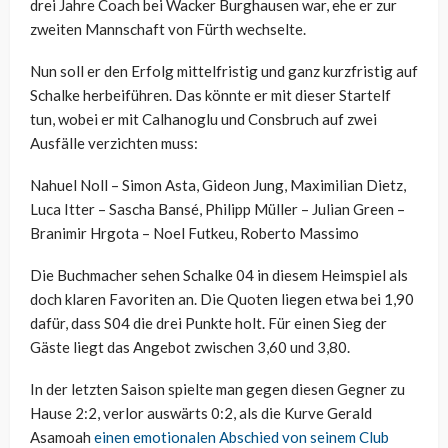
drei Jahre Coach bei Wacker Burghausen war, ehe er zur
zweiten Mannschaft von Fürth wechselte.
Nun soll er den Erfolg mittelfristig und ganz kurzfristig auf
Schalke herbeiführen. Das könnte er mit dieser Startelf
tun, wobei er mit Calhanoglu und Consbruch auf zwei
Ausfälle verzichten muss:
Nahuel Noll – Simon Asta, Gideon Jung, Maximilian Dietz,
Luca Itter – Sascha Bansé, Philipp Müller – Julian Green –
Branimir Hrgota – Noel Futkeu, Roberto Massimo
Die Buchmacher sehen Schalke 04 in diesem Heimspiel als
doch klaren Favoriten an. Die Quoten liegen etwa bei 1,90
dafür, dass S04 die drei Punkte holt. Für einen Sieg der
Gäste liegt das Angebot zwischen 3,60 und 3,80.
In der letzten Saison spielte man gegen diesen Gegner zu
Hause 2:2, verlor auswärts 0:2, als die Kurve Gerald
Asamoah
einen emotionalen Abschied von seinem Club