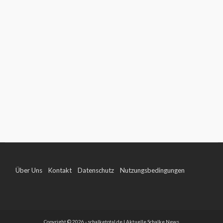
Über Uns
Kontakt
Datenschutz
Nutzungsbedingungen
Impressum
Copyright © 2026 - schalketotal.de | Aktuelle Schalke News