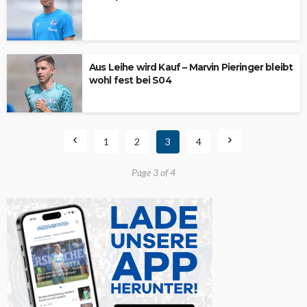
Aus Leihe wird Kauf – Marvin Pieringer bleibt
wohl fest bei S04
1
2
3
4
Page 3 of 4