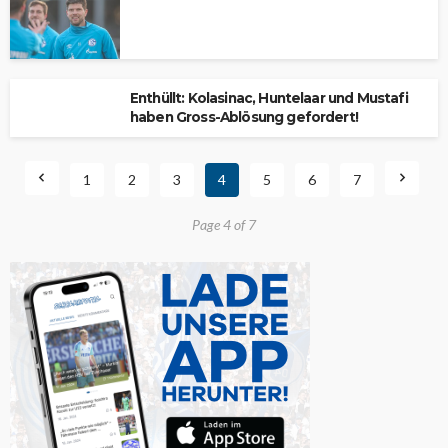
Enthüllt: Kolasinac, Huntelaar und Mustafi
haben Gross-Ablösung gefordert!
1
2
3
4
5
6
7
Page 4 of 7