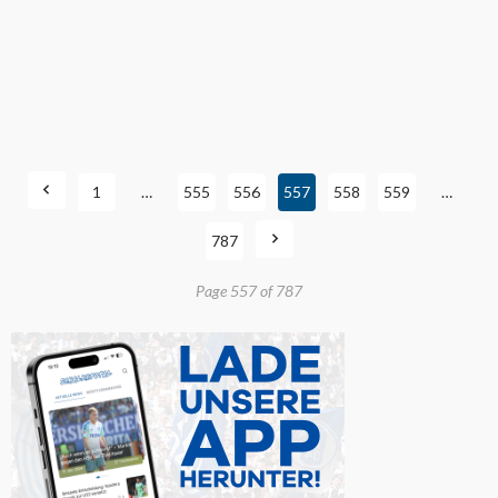
1
…
555
556
557
558
559
…
787
Page 557 of 787