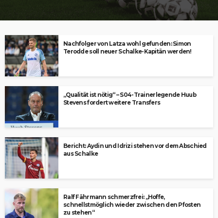
Nachfolger von Latza wohl gefunden: Simon
Terodde soll neuer Schalke-Kapitän werden!
„Qualität ist nötig“ – S04-Trainerlegende Huub
Stevens fordert weitere Transfers
Bericht: Aydin und Idrizi stehen vor dem Abschied
aus Schalke
Ralf Fährmann schmerzfrei: „Hoffe,
schnellstmöglich wieder zwischen den Pfosten
zu stehen“