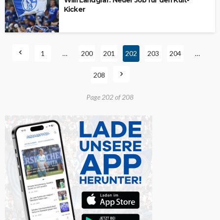
Willi Landgraf: Neuer Job für den Kult-
Kicker
1
…
200
201
202
203
204
…
208
Page 202 of 208