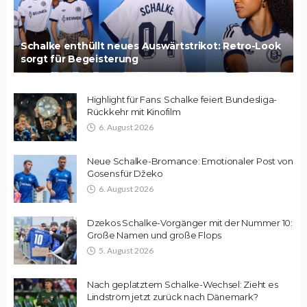
Schalke enthüllt neues Auswärtstrikot: Retro-Look
sorgt für Begeisterung
Highlight für Fans: Schalke feiert Bundesliga-
Rückkehr mit Kinofilm
6. August 2026
Neue Schalke-Bromance: Emotionaler Post von
Gosens für Džeko
6. August 2026
Dzekos Schalke-Vorgänger mit der Nummer 10:
Große Namen und große Flops
5. August 2026
Nach geplatztem Schalke-Wechsel: Zieht es
Lindström jetzt zurück nach Dänemark?