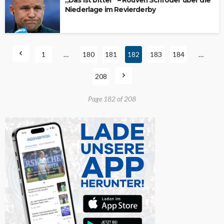
„Das ist bitter“ – Rouven Schröder über die
Niederlage im Revierderby
1
…
180
181
182
183
184
…
208
Page 182 of 208