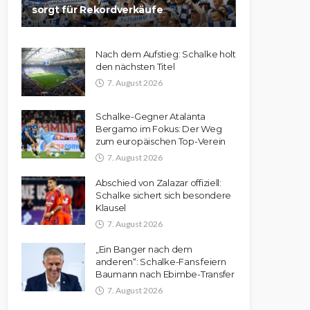
sorgt für Rekordverkäufe
Nach dem Aufstieg: Schalke holt
den nächsten Titel
7. August 2026
Schalke-Gegner Atalanta
Bergamo im Fokus: Der Weg
zum europäischen Top-Verein
7. August 2026
Abschied von Zalazar offiziell:
Schalke sichert sich besondere
Klausel
7. August 2026
„Ein Banger nach dem
anderen“: Schalke-Fans feiern
Baumann nach Ebimbe-Transfer
7. August 2026