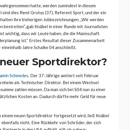
 wahrgenommen hatte, werden zumindest in diesem
 sind dies René Grotus (37), Referent Sport, und der ein
halten ihre bisherigen Jobbezeichnungen. „Wir werden
n bestreiten“, gab Knäbel in einer Runde mit Journalisten
st wichtig, dass wir Leute haben, die die Mannschaft
derplanung ist.“ Erstes Resultat dieser Zusammenarbeit
ür eineinhalb Jahre Schalke 04 anschließt.
 neuer Sportdirektor?
njamin Schmedes
. Der 37-Jährige amtiert seit Februar
Arnheim als Technischer Direktor. Bei einem Wechsel
esumme zahlen müssen. Da man sich bei S04 nun zu einer
sätzlichen Kosten an. Dadurch dürfte mehr Geld für neue
 einem neuen Sportdirektor fortgesetzt wird, ließ Knäbel
benfalls nicht. Eine Rückkehr von Schröder, der sich
r Partnerin in den USA aufhält, gilt als nahezu