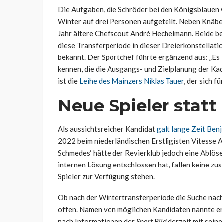
Die Aufgaben, die Schröder bei den Königsblauen
Winter auf drei Personen aufgeteilt. Neben Knäbel
Jahr ältere Chefscout André Hechelmann. Beide be
diese Transferperiode in dieser Dreierkonstellatio
bekannt. Der Sportchef führte ergänzend aus: „Es i
kennen, die die Ausgangs- und Zielplanung der Ka
ist die
Leihe des Mainzers Niklas Tauer
, der sich f
Neue Spieler statt
Als aussichtsreicher Kandidat
galt lange Zeit Be
2022 beim niederländischen Erstligisten Vitesse 
Schmedes‘ hätte der Revierklub jedoch eine Ablös
internen Lösung entschlossen hat, fallen keine zu
Spieler zur Verfügung stehen.
Ob nach der Wintertransferperiode die Suche nach
offen. Namen von möglichen Kandidaten nannte er e
nach Informationen der
Sport Bild
derzeit mit seine