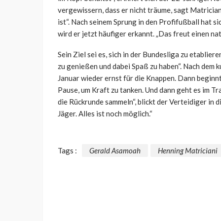
vergewissern, dass er nicht träume, sagt Matrician
ist“. Nach seinem Sprung in den Profifußball hat s
wird er jetzt häufiger erkannt. „Das freut einen nat
Sein Ziel sei es, sich in der Bundesliga zu etablie
zu genießen und dabei Spaß zu haben“. Nach dem k
Januar wieder ernst für die Knappen. Dann beginnt
Pause, um Kraft zu tanken. Und dann geht es im Tr
die Rückrunde sammeln“, blickt der Verteidiger in d
Jäger. Alles ist noch möglich.“
Tags :
Gerald Asamoah
Henning Matriciani