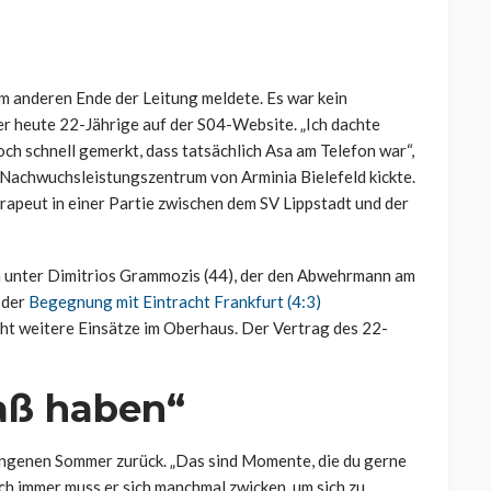
am anderen Ende der Leitung meldete. Es war kein
er heute 22-Jährige auf der S04-Website. „Ich dachte
och schnell gemerkt, dass tatsächlich Asa am Telefon war“,
m Nachwuchsleistungszentrum von Arminia Bielefeld kickte.
rapeut in einer Partie zwischen dem SV Lippstadt und der
ch unter Dimitrios Grammozis (44), der den Abwehrmann am
 der
Begegnung mit Eintracht Frankfurt (4:3)
acht weitere Einsätze im Oberhaus. Der Vertrag des 22-
aß haben“
angenen Sommer zurück. „Das sind Momente, die du gerne
och immer muss er sich manchmal zwicken, um sich zu