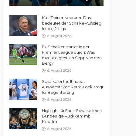
Kult-Trainer Neururer: Das
bedeutet der Schalke-Aufstieg
für die 2. Liga
6. August 2026
Ex-Schalker startet in der
Premier League durch: Was
macht eigentlich Sepp van den
Berg?
6. August 2026
Schalke enthüllt neues
Auswärtstrikot: Retro-Look sorgt
für Begeisterung
6. August 2026
Highlight für Fans: Schalke feiert
Bundesliga-Rückkehr mit
Kinofilm
6. August 2026