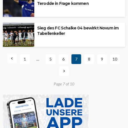
Terodde in Frage kommen
Sieg des FC Schalke 04 bewirkt Novum im
Tabellenkeller
1
…
5
6
7
8
9
10
Page 7 of 10