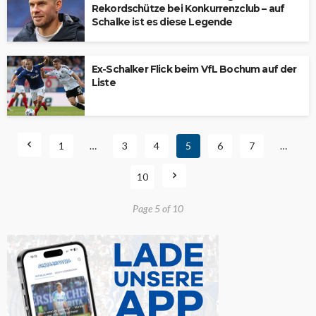
Rekordschütze bei Konkurrenzclub – auf
Schalke ist es diese Legende
Ex-Schalker Flick beim VfL Bochum auf der
Liste
1
…
3
4
5
6
7
…
10
Page 5 of 10