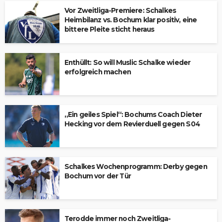
Vor Zweitliga-Premiere: Schalkes
Heimbilanz vs. Bochum klar positiv, eine
bittere Pleite sticht heraus
Enthüllt: So will Muslic Schalke wieder
erfolgreich machen
„Ein geiles Spiel“: Bochums Coach Dieter
Hecking vor dem Revierduell gegen S04
Schalkes Wochenprogramm: Derby gegen
Bochum vor der Tür
Terodde immer noch Zweitliga-