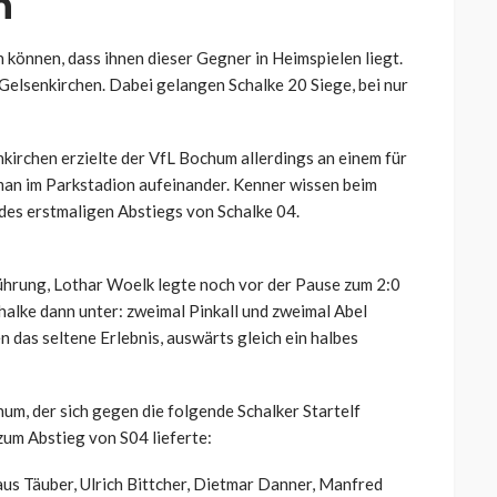
m
n können, dass ihnen dieser Gegner in Heimspielen liegt.
Gelsenkirchen. Dabei gelangen Schalke 20 Siege, bei nur
enkirchen erzielte der VfL Bochum allerdings an einem für
man im Parkstadion aufeinander. Kenner wissen beim
des erstmaligen Abstiegs von Schalke 04.
ührung, Lothar Woelk legte noch vor der Pause zum 2:0
chalke dann unter: zweimal Pinkall und zweimal Abel
das seltene Erlebnis, auswärts gleich ein halbes
um, der sich gegen die folgende Schalker Startelf
zum Abstieg von S04 lieferte:
aus Täuber, Ulrich Bittcher, Dietmar Danner, Manfred