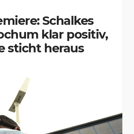
emiere: Schalkes
ochum klar positiv,
te sticht heraus