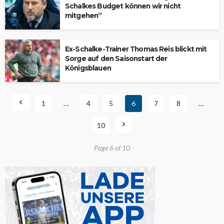
Schalkes Budget können wir nicht
mitgehen“
Ex-Schalke-Trainer Thomas Reis blickt mit
Sorge auf den Saisonstart der
Königsblauen
1
…
4
5
6
7
8
…
10
Page 6 of 10