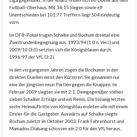
Liga gegenüber. In der Bilanz finden sich 60 Duelle aus dem
Fußball-Oberhaus. Mit 34:15 Siegen sowie elf
Unentschieden bei 101:77 Treffern liegt S04 eindeutig
vorn.
Im DFB-Pokal trugen Schalke und Bochum dreimal eine
Zweitrundenbegegnung aus. 1993/94 (1:0 n. Verl.) und
2009/10 (3:0) setzten sich die Königsblauen durch,
1996/97 der VfL (3:2).
In den vergangenen Jahren zogen die Bochumer in den
direkten Duellen meist den Kürzeren. Sie gewannen nur
eine der jüngsten neun Partien gegen die Knappen. Im
Februar 2009 siegten sie mit 2:1. Demgegenüber stehen
sieben Schalker Erfolge und ein Remis. Die bislang letzten
sechs Heimauftritte von Königsblau endeten alle mit einem
Dreier für die Gastgeber. Auswärts auf Schalke siegte
Bochum zuletzt im Oktober 2003. Frank Fahrenhorst und
Mamadou Diabang schossen ein 2:0 für den VfL heraus.