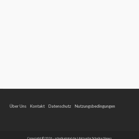
Über Uns
Kontakt
Datenschutz
Nutzungsbedingungen
Impressum
Copyright © 2026 - schalketotal.de | Aktuelle Schalke News