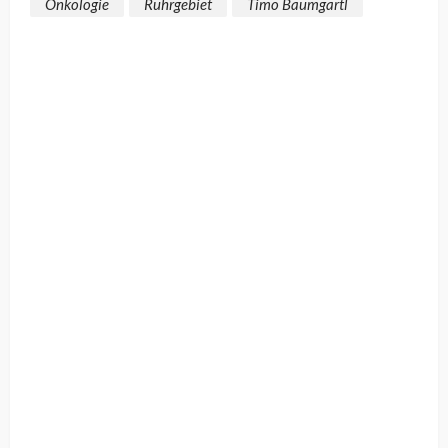
Onkologie
Ruhrgebiet
Timo Baumgartl