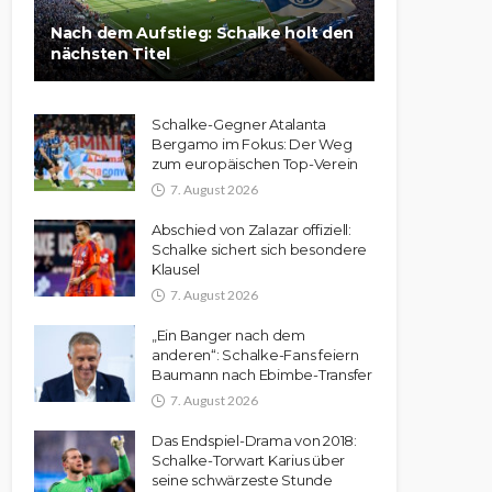
Nach dem Aufstieg: Schalke holt den
nächsten Titel
Schalke-Gegner Atalanta
Bergamo im Fokus: Der Weg
zum europäischen Top-Verein
7. August 2026
Abschied von Zalazar offiziell:
Schalke sichert sich besondere
Klausel
7. August 2026
„Ein Banger nach dem
anderen“: Schalke-Fans feiern
Baumann nach Ebimbe-Transfer
7. August 2026
Das Endspiel-Drama von 2018:
Schalke-Torwart Karius über
seine schwärzeste Stunde