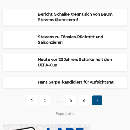
Bericht: Schalke trennt sich von Baum,
Stevens übernimmt!
Stevens zu Tönnies-Rücktritt und
Saisonzielen
Heute vor 23 Jahren: Schalke holt den
UEFA-Cup
Hans Sarpei kandidiert für Aufsichtsrat
1
…
5
6
7
Page 7 of 7