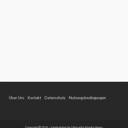
Über Uns
Kontakt
Datenschutz
Nutzungsbedingungen
Impressum
Copyright © 2026 - schalketotal.de | Aktuelle Schalke News