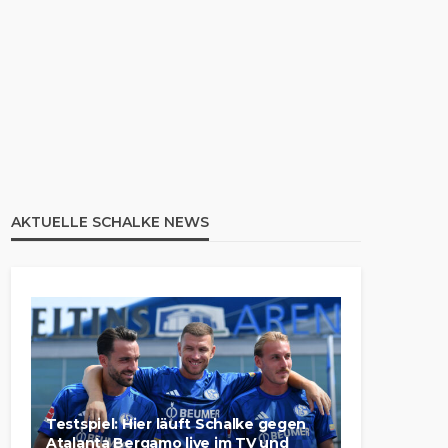
AKTUELLE SCHALKE NEWS
Testspiel: Hier läuft Schalke gegen
Atalanta Bergamo live im TV und