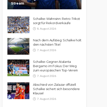
Stream
Schalke-Wahnsinn: Retro-Trikot
sorgt für Rekordverkäufe
8. August 2026
Nach dem Aufstieg: Schalke holt
den nächsten Titel
7. August 2026
Schalke-Gegner Atalanta
Bergamo im Fokus: Der Weg
zum europäischen Top-Verein
7. August 2026
Abschied von Zalazar offiziell:
Schalke sichert sich besondere
Klausel
7. August 2026