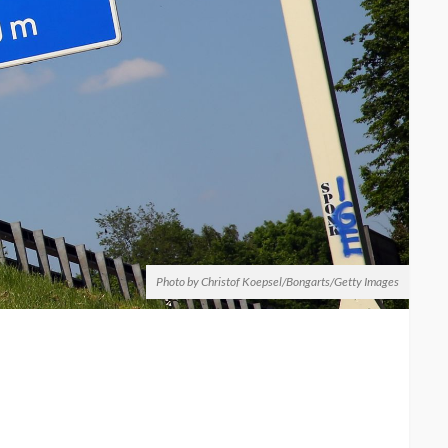
Photo by Christof Koepsel/Bongarts/Getty Images