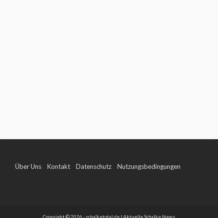
Über Uns
Kontakt
Datenschutz
Nutzungsbedingungen
Impressum
Copyright © 2026 - schalketotal.de | Aktuelle Schalke News