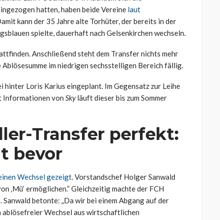
hingezogen hatten, haben beide Vereine
laut
amit kann der 35 Jahre alte Torhüter, der bereits in der
gsblauen spielte, dauerhaft nach Gelsenkirchen wechseln.
ttfinden. Anschließend steht dem Transfer nichts mehr
 Ablösesumme im niedrigen sechsstelligen Bereich fällig.
i hinter Loris Karius eingeplant. Im Gegensatz zur Leihe
ut Informationen von
Sky
läuft dieser bis zum Sommer
er-Transfer perfekt:
t bevor
 einen Wechsel gezeigt
. Vorstandschef Holger Sanwald
von ‚Mü‘ ermöglichen.“ Gleichzeitig machte der FCH
. Sanwald betonte: „Da wir bei einem Abgang auf der
n ablösefreier Wechsel aus wirtschaftlichen