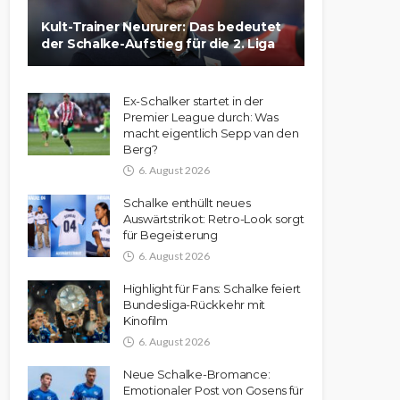
Kult-Trainer Neururer: Das bedeutet
der Schalke-Aufstieg für die 2. Liga
Ex-Schalker startet in der
Premier League durch: Was
macht eigentlich Sepp van den
Berg?
6. August 2026
Schalke enthüllt neues
Auswärtstrikot: Retro-Look sorgt
für Begeisterung
6. August 2026
Highlight für Fans: Schalke feiert
Bundesliga-Rückkehr mit
Kinofilm
6. August 2026
Neue Schalke-Bromance:
Emotionaler Post von Gosens für