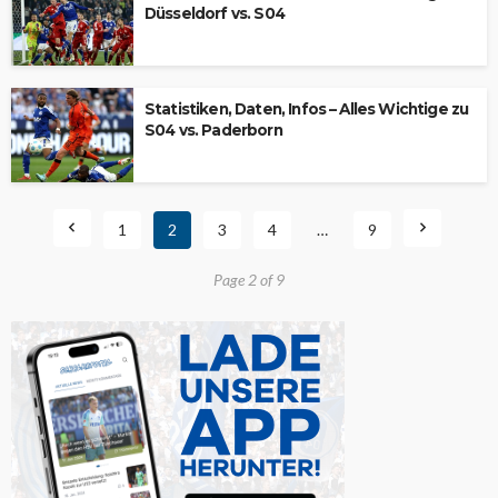
Düsseldorf vs. S04
Statistiken, Daten, Infos – Alles Wichtige zu
S04 vs. Paderborn
1
2
3
4
…
9
Page 2 of 9