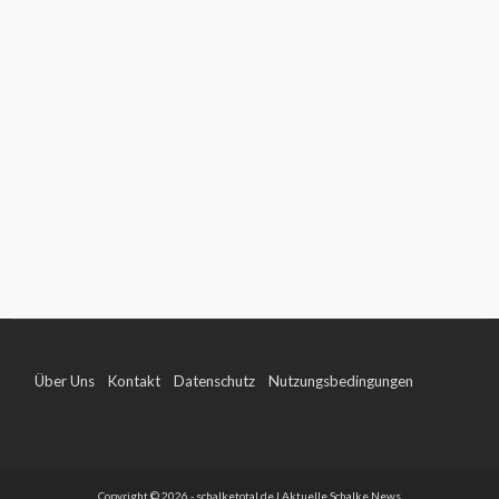
Über Uns
Kontakt
Datenschutz
Nutzungsbedingungen
Impressum
Copyright © 2026 - schalketotal.de | Aktuelle Schalke News