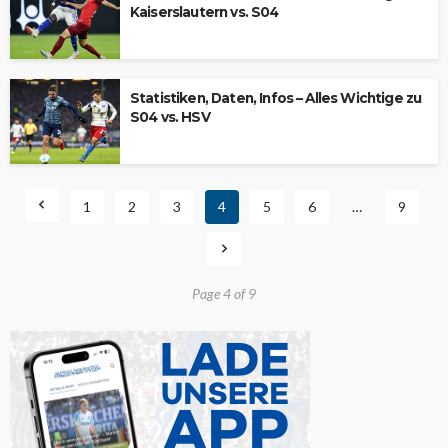
Kaiserslautern vs. S04
Statistiken, Daten, Infos – Alles Wichtige zu
S04 vs. HSV
1
2
3
4
5
6
…
9
Page 4 of 9