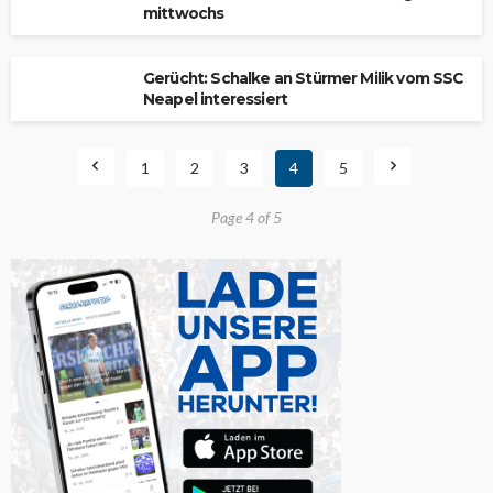
mittwochs
Gerücht: Schalke an Stürmer Milik vom SSC
Neapel interessiert
1
2
3
4
5
Page 4 of 5