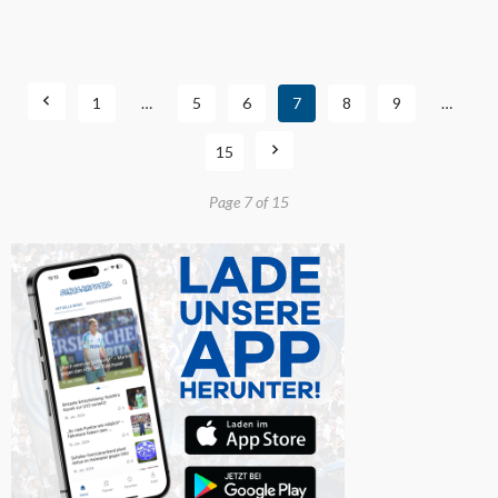
1
…
5
6
7
8
9
…
15
Page 7 of 15