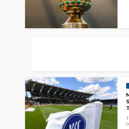
N
S
T
T
F