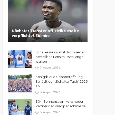
Nächster Transfer offiziell: Schalke
verpflichtet Ebimbe
Schalke-Auswärtstrikot wieder
bestellbar: Fans müssen lange
warten
7. August 2026
Königsblaue Saisoneröffnung:
So läuft der „Schalke-Tach“ 2026
ab
6. August 2026
S04: Sonnenstrom wird neuer
Partner der Knappenschmiede
6. August 2026