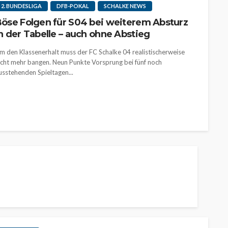
2. BUNDESLIGA
DFB-POKAL
SCHALKE NEWS
öse Folgen für S04 bei weiterem Absturz
n der Tabelle – auch ohne Abstieg
m den Klassenerhalt muss der FC Schalke 04 realistischerweise
icht mehr bangen. Neun Punkte Vorsprung bei fünf noch
usstehenden Spieltagen...