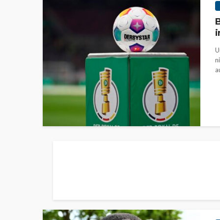
B
i
U
n
a