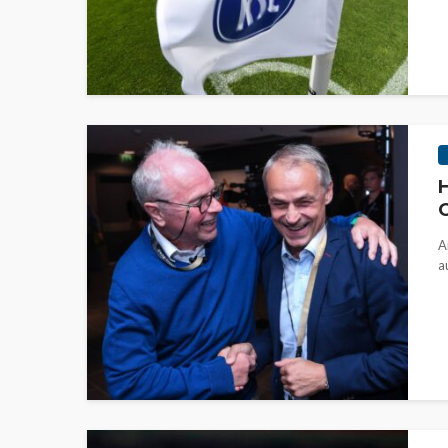
H
O
A
a