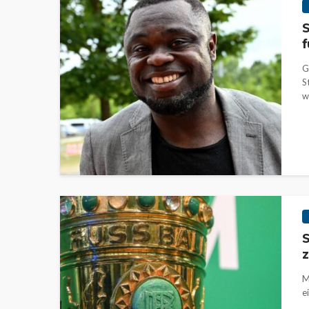
S
f
G
S
wi
S
z
M
e