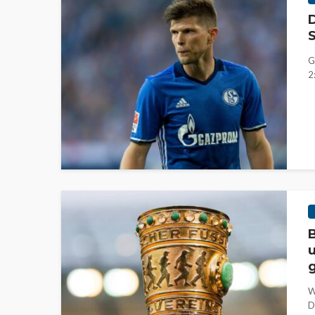
D
S
G
2
B
u
g
W
D