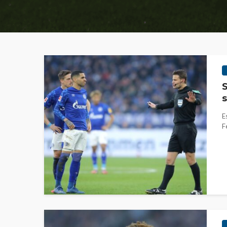
S
s
E
F