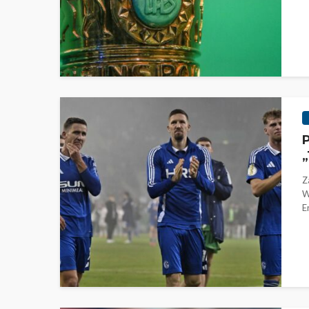
P
„
Z
W
Er