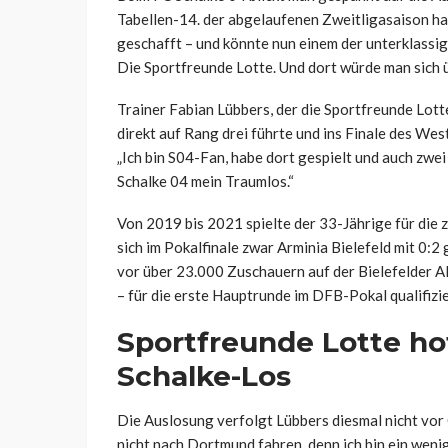
Tabellen-14. der abgelaufenen Zweitligasaison ha
geschafft – und könnte nun einem der unterklassi
Die Sportfreunde Lotte. Und dort würde man sich ü
Trainer Fabian Lübbers, der die Sportfreunde Lott
direkt auf Rang drei führte und ins Finale des We
„Ich bin S04-Fan, habe dort gespielt und auch zwei
Schalke 04 mein Traumlos.“
Von 2019 bis 2021 spielte der 33-Jährige für die
sich im Pokalfinale zwar Arminia Bielefeld mit 0:2
vor über 23.000 Zuschauern auf der Bielefelder Al
– für die erste Hauptrunde im DFB-Pokal qualifizie
Sportfreunde Lotte ho
Schalke-Los
Die Auslosung verfolgt Lübbers diesmal nicht vor 
nicht nach Dortmund fahren, denn ich bin ein wenig 