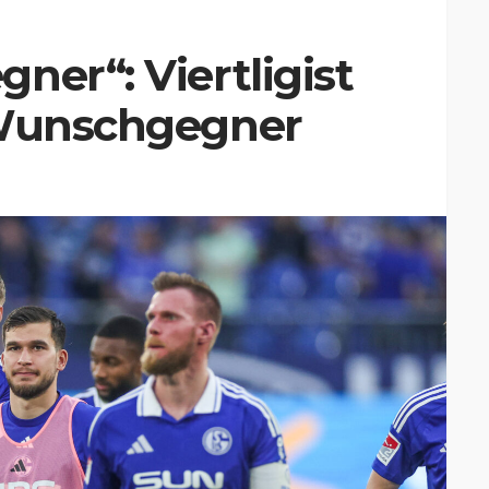
ner“: Viertligist
 Wunschgegner