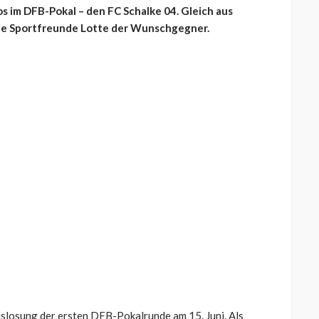
os im DFB-Pokal – den FC Schalke 04. Gleich aus
die Sportfreunde Lotte der Wunschgegner.
uslosung der ersten DFB-Pokalrunde am 15. Juni. Als