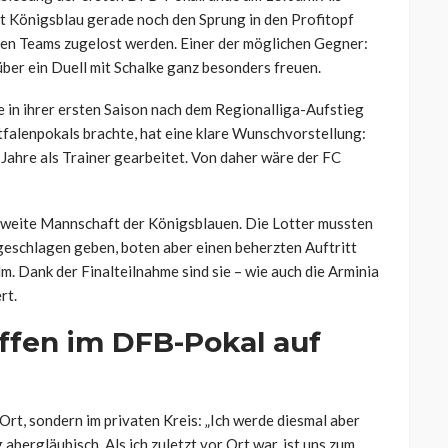
t Königsblau gerade noch den Sprung in den Profitopf
gen Teams zugelost werden. Einer der möglichen Gegner:
ber ein Duell mit Schalke ganz besonders freuen.
e in ihrer ersten Saison nach dem Regionalliga-Aufstieg
stfalenpokals brachte, hat eine klare Wunschvorstellung:
 Jahre als Trainer gearbeitet. Von daher wäre der FC
 zweite Mannschaft der Königsblauen. Die Lotter mussten
 geschlagen geben, boten aber einen beherzten Auftritt
m. Dank der Finalteilnahme sind sie – wie auch die Arminia
rt.
ffen im DFB-Pokal auf
Ort, sondern im privaten Kreis: „Ich werde diesmal aber
abergläubisch. Als ich zuletzt vor Ort war, ist uns zum