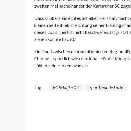
zweiten Mal nacheinander der Karlsruher SC zugelo
Dass Lübbers ein echtes Schalker Herz hat, macht e
kleinen Seitenhieb in Richtung seiner Lieblingsman
dieses Los sicherlich nicht beschweren. Ist ja sta
ziehen könnte (lacht).“
Ein Duell zwischen dem ambitionierten Regionalli
Charme – sportlich wie emotional. Für die Königsb
Lübbers ein Herzenswunsch.
Tags :
FC Schalke 04
Sportfreunde Lotte