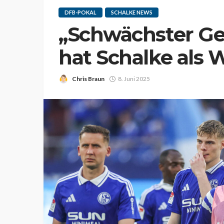
DFB-POKAL
SCHALKE NEWS
„Schwächster Geg
hat Schalke als
Chris Braun
8. Juni 2025