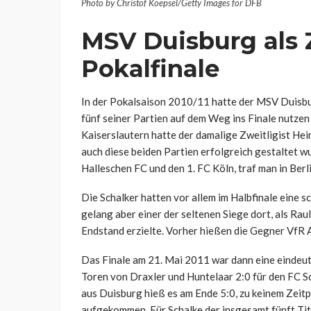
Photo by Christof Koepsel/Getty Images for DFB
MSV Duisburg als Z
Pokalfinale
In der Pokalsaison 2010/11 hatte der MSV Duisburg
fünf seiner Partien auf dem Weg ins Finale nutzen 
Kaiserslautern hatte der damalige Zweitligist He
auch diese beiden Partien erfolgreich gestaltet w
Halleschen FC und den 1. FC Köln, traf man in Berl
Die Schalker hatten vor allem im Halbfinale ein
gelang aber einer der seltenen Siege dort, als Rau
Endstand erzielte. Vorher hießen die Gegner VfR 
Das Finale am 21. Mai 2011 war dann eine eindeu
Toren von Draxler und Huntelaar 2:0 für den FC S
aus Duisburg hieß es am Ende 5:0, zu keinem Zeit
aufgekommen. Für Schalke der insgesamt fünft Tit