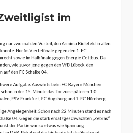
weitligist im
 nur zweimal den Vorteil, den Arminia Bielefeld in allen
konnte. Nur im Viertelfinale gegen den 1. FC
imrecht sowie im Halbfinale gegen Energie Cottbus. Da
urden, wie zuvor jene gegen den VfB Lübeck, den
in auf den FC Schalke 04.
e schwere Aufgabe. Auswärts beim FC Bayern München
l schon in der 15. Minute das Tor zum späteren 1:0-
Aalen, FSV Frankfurt, FC Augsburg und 1. FC Nürnberg.
tige Angelegenheit. Schon nach 22 Minuten stand es nach
chalke 04. Gegen die stark ersatzgeschwächten „Zebras“
punkt der Partie war so etwas wie Spannung
el im DFB-Pokal und der bis heute letzte überhaupt.