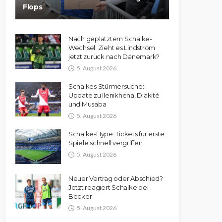
Flops
Nach geplatztem Schalke-
Wechsel: Zieht es Lindström
jetzt zurück nach Dänemark?
5. August 2026
Schalkes Stürmersuche:
Update zu Ilenikhena, Diakité
und Musaba
5. August 2026
Schalke-Hype: Tickets für erste
Spiele schnell vergriffen
5. August 2026
Neuer Vertrag oder Abschied?
Jetzt reagiert Schalke bei
Becker
5. August 2026