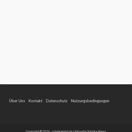
Über Uns
Kontakt
Datenschutz
Nutzungsbedingungen
Impressum
Copyright © 2026 - schalketotal.de | Aktuelle Schalke News