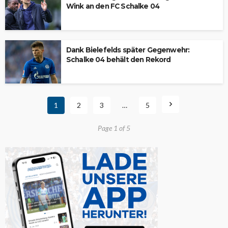
Wink an den FC Schalke 04
Dank Bielefelds später Gegenwehr:
Schalke 04 behält den Rekord
1
2
3
…
5
Page 1 of 5