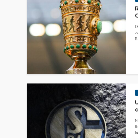
R
G
D
z
B
U
d
N
R
i