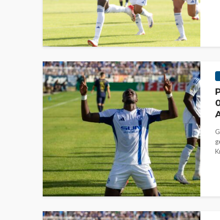
P
0
A
G
g
K