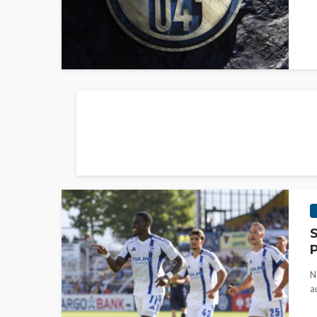
S
P
N
a