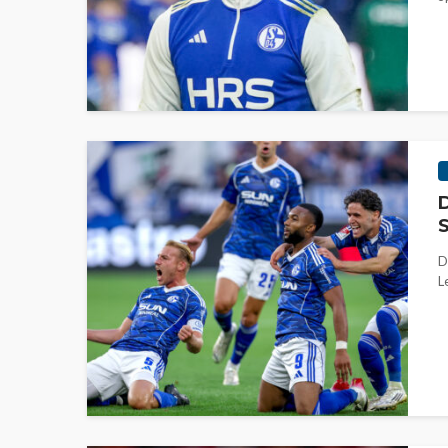
D
S
D
L