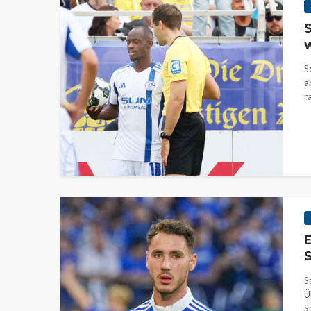
S
w
S
a
r
E
S
S
Ü
Sp