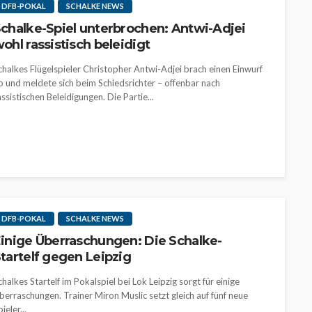
DFB-POKAL
SCHALKE NEWS
chalke-Spiel unterbrochen: Antwi-Adjei
ohl rassistisch beleidigt
chalkes Flügelspieler Christopher Antwi-Adjei brach einen Einwurf
b und meldete sich beim Schiedsrichter – offenbar nach
assistischen Beleidigungen. Die Partie...
DFB-POKAL
SCHALKE NEWS
inige Überraschungen: Die Schalke-
tartelf gegen Leipzig
chalkes Startelf im Pokalspiel bei Lok Leipzig sorgt für einige
berraschungen. Trainer Miron Muslic setzt gleich auf fünf neue
ieler...