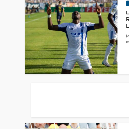
L
R
L
M
m