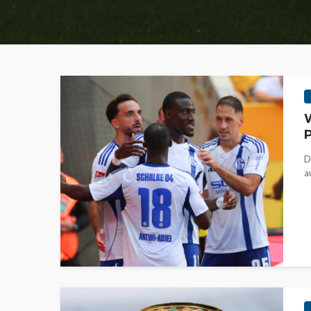
W
P
D
a